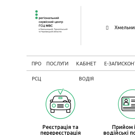
Хмельни
ПРО
ПОСЛУГИ
КАБІНЕТ
Е-ЗАПИС
КОН
РСЦ
ВОДІЯ
Реєстрація та
Прийом і
перереєстрація
водійські п