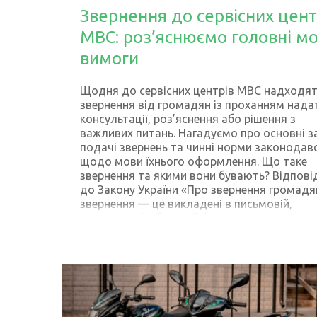
Звернення до сервісних цент
МВС: роз’яснюємо головні мо
вимоги
Щодня до сервісних центрів МВС надходя
звернення від громадян із проханням нада
консультації, роз’яснення або рішення з
важливих питань. Нагадуємо про основні з
подачі звернень та чинні норми законодав
щодо мови їхнього оформлення. Що таке
звернення та якими вони бувають? Відпові
до Закону України «Про звернення громадя
звернення — це викладені в письмовій,
електронній або усній формі пропозиції
(зауваження), заяви (клопотання) чи скарги.
формою та способом подачі звернення мо
бути: За способом викладу: усні (викладені
особистому прийомі або за допомогою
телефонних «гарячих ліній»), письмові (над
поштою чи передані особисто) та електрон